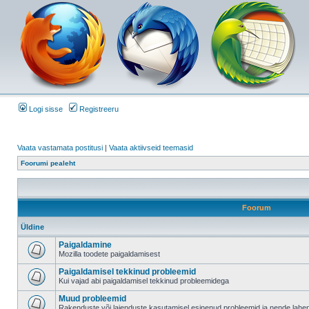
Logi sisse
Registreeru
Vaata vastamata postitusi
|
Vaata aktiivseid teemasid
Foorumi pealeht
Foorum
Üldine
Paigaldamine
Mozilla toodete paigaldamisest
Paigaldamisel tekkinud probleemid
Kui vajad abi paigaldamisel tekkinud probleemidega
Muud probleemid
Rakenduste või laienduste kasutamisel esinenud probleemid ja nende lah