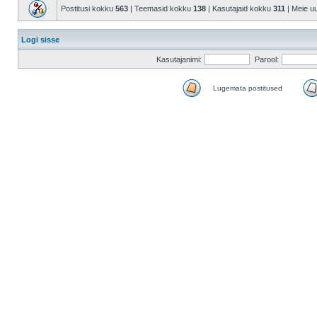
Postitusi kokku
563
| Teemasid kokku
138
| Kasutajaid kokku
311
| Meie u
Logi sisse
Kasutajanimi:
Parool:
Lugemata postitused