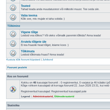
Teated
Tahad teada anda muudatustest või millestki muust. Tee seda siin.
Vaba teema
Kõik see, mis mujale ei taha sobida :)
Tõlkimine
Vigane tõlge
Leidsid vea tõlkes? Või oleks võimalik paremini tõlkida? Anna teada!
Arutelu tõlgete üle
Ei tea fraasile head tõlget, leiame koos :)
Tõlkimata
Leidsid tõlkimata fraasi? Anna teada!
Kustuta kõik foorumi küpsised
|
Juhtkond
Foorumi pealeht
Kes on foorumil
Kokku on
46
kasutajat foorumil :: 0 registreeritut, 0 varjatut ja 46 külalist (
Kõige rohkem kasutajaid oli korraga foorumil 22. Juun 2026 23:31, kui neid 
Registreeritud kasutajad: Registreeritud kasutajaid pole
Legend ::
Administraatorid
,
Üldmoderaatorid
Statistika