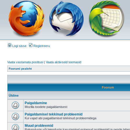
Logi sisse
Registreeru
Vaata vastamata postitusi
|
Vaata aktiivseid teemasid
Foorumi pealeht
Foorum
Üldine
Paigaldamine
Mozilla toodete paigaldamisest
Paigaldamisel tekkinud probleemid
Kui vajad abi paigaldamisel tekkinud probleemidega
Muud probleemid
Rakenduste või laienduste kasutamisel esinenud probleemid ja nende lah