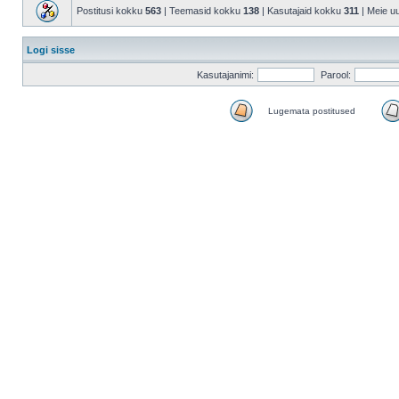
Postitusi kokku
563
| Teemasid kokku
138
| Kasutajaid kokku
311
| Meie u
Logi sisse
Kasutajanimi:
Parool:
Lugemata postitused