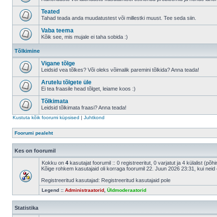
Teated
Tahad teada anda muudatustest või millestki muust. Tee seda siin.
Vaba teema
Kõik see, mis mujale ei taha sobida :)
Tõlkimine
Vigane tõlge
Leidsid vea tõlkes? Või oleks võimalik paremini tõlkida? Anna teada!
Arutelu tõlgete üle
Ei tea fraasile head tõlget, leiame koos :)
Tõlkimata
Leidsid tõlkimata fraasi? Anna teada!
Kustuta kõik foorumi küpsised
|
Juhtkond
Foorumi pealeht
Kes on foorumil
Kokku on
4
kasutajat foorumil :: 0 registreeritut, 0 varjatut ja 4 külalist (põ
Kõige rohkem kasutajaid oli korraga foorumil 22. Juun 2026 23:31, kui neid 
Registreeritud kasutajad: Registreeritud kasutajaid pole
Legend ::
Administraatorid
,
Üldmoderaatorid
Statistika