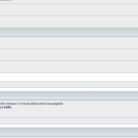
hineb viimase 5 minuti aktiivsetel kasutajatel)
oli
1443
.