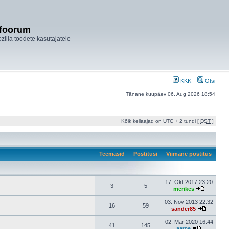
ifoorum
ozilla toodete kasutajatele
KKK
Otsi
Tänane kuupäev 06. Aug 2026 18:54
Kõik kellaajad on UTC + 2 tundi [
DST
]
Teemasid
Postitusi
Viimane postitus
17. Okt 2017 23:20
3
5
merikes
03. Nov 2013 22:32
16
59
sander85
02. Mär 2020 16:44
41
145
aarne