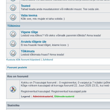
Teated
Tahad teada anda muudatustest või millestki muust. Tee seda siin.
Vaba teema
Kõik see, mis mujale ei taha sobida :)
Tõlkimine
Vigane tõlge
Leidsid vea tõlkes? Või oleks võimalik paremini tõlkida? Anna teada!
Arutelu tõlgete üle
Ei tea fraasile head tõlget, leiame koos :)
Tõlkimata
Leidsid tõlkimata fraasi? Anna teada!
Kustuta kõik foorumi küpsised
|
Juhtkond
Foorumi pealeht
Kes on foorumil
Kokku on
7
kasutajat foorumil :: 0 registreeritut, 0 varjatut ja 7 külalist (põ
Kõige rohkem kasutajaid oli korraga foorumil 22. Juun 2026 23:31, kui neid 
Registreeritud kasutajad: Registreeritud kasutajaid pole
Legend ::
Administraatorid
,
Üldmoderaatorid
Statistika