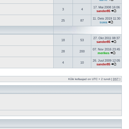
17. Mai 2008 16:06
3
4
sander85
11. Dets 2019 11:30
25
87
suwa
27. Okt 2011 08:37
18
53
sander85
07. Nov 2016 23:45
28
200
merikes
26. Juul 2009 12:05
4
10
sander85
Kõik kellaajad on UTC + 2 tundi [
DST
]