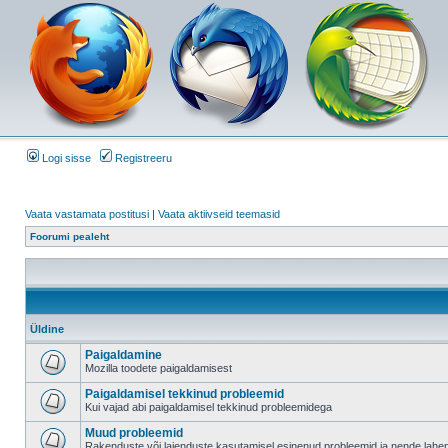
Logi sisse
Registreeru
Vaata vastamata postitusi
|
Vaata aktiivseid teemasid
Foorumi pealeht
Üldine
Paigaldamine
Mozilla toodete paigaldamisest
Paigaldamisel tekkinud probleemid
Kui vajad abi paigaldamisel tekkinud probleemidega
Muud probleemid
Rakenduste või laienduste kasutamisel esinenud probleemid ja nende lah