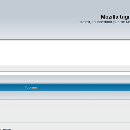
Mozilla tug
Firefoxi, Thunderbirdi ja teiste M
Foorum
endamine