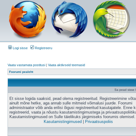
Logi sisse
Registreeru
Vaata vastamata postitusi
|
Vaata aktiivseid teemasid
Foorumi pealeht
Sa pead sisse 
Et sisse logida saaksid, pead olema registreeritud. Registreerimine võt
ainult mõne hetke, aga annab sulle mitmeid võimalusi juurde. Foorumi
administraator võib anda erilisi õigusi registreeritud kasutajatele. Enne k
registreerid, vaata ja nõustu kasutamistingimustega ja privaatsuspoliitik
Kasutamistingimused on Sulle täielikuks järgimiseks foorumis olemisel.
Kasutamistingimused
|
Privaatsuspoliis