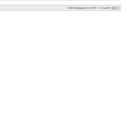
Kõik kellaajad on UTC + 2 tundi [
DST
]