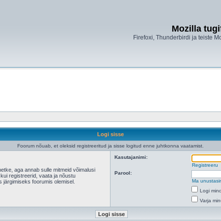
Mozilla tug
Firefoxi, Thunderbirdi ja teiste M
Logi sisse
Foorum nõuab, et oleksid registreeritud ja sisse logitud enne juhtkonna vaatamist.
Kasutajanimi:
Registreeru
hetke, aga annab sulle mitmeid võimalusi
Parool:
 kui registreerid, vaata ja nõustu
Ma unustasi
s järgimiseks foorumis olemisel.
Logi mind
Varja min