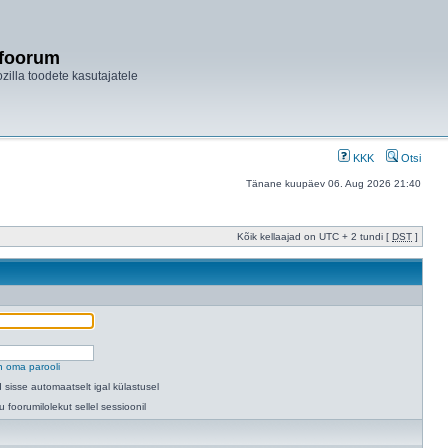
ifoorum
ozilla toodete kasutajatele
KKK
Otsi
Tänane kuupäev 06. Aug 2026 21:40
Kõik kellaajad on UTC + 2 tundi [
DST
]
n oma parooli
 sisse automaatselt igal külastusel
u foorumilolekut sellel sessioonil