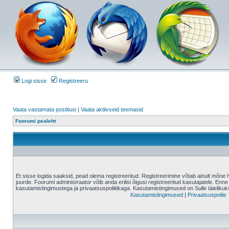
Logi sisse
Registreeru
Vaata vastamata postitusi
|
Vaata aktiivseid teemasid
Foorumi pealeht
Et sisse logida saaksid, pead olema registreeritud. Registreerimine võtab ainult mõne 
juurde. Foorumi administraator võib anda erilisi õigusi registreeritud kasutajatele. Enne
kasutamistingimustega ja privaatsuspoliitikaga. Kasutamistingimused on Sulle täielikuk
Kasutamistingimused
|
Privaatsuspoliis