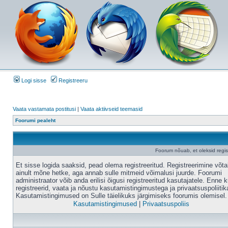
Logi sisse
Registreeru
Vaata vastamata postitusi
|
Vaata aktiivseid teemasid
Foorumi pealeht
Foorum nõuab, et oleksid registr
Et sisse logida saaksid, pead olema registreeritud. Registreerimine võt
ainult mõne hetke, aga annab sulle mitmeid võimalusi juurde. Foorumi
administraator võib anda erilisi õigusi registreeritud kasutajatele. Enne k
registreerid, vaata ja nõustu kasutamistingimustega ja privaatsuspoliitik
Kasutamistingimused on Sulle täielikuks järgimiseks foorumis olemisel.
Kasutamistingimused
|
Privaatsuspoliis