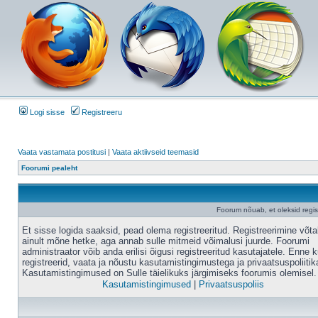
Logi sisse
Registreeru
Vaata vastamata postitusi
|
Vaata aktiivseid teemasid
Foorumi pealeht
Foorum nõuab, et oleksid registr
Et sisse logida saaksid, pead olema registreeritud. Registreerimine võt
ainult mõne hetke, aga annab sulle mitmeid võimalusi juurde. Foorumi
administraator võib anda erilisi õigusi registreeritud kasutajatele. Enne k
registreerid, vaata ja nõustu kasutamistingimustega ja privaatsuspoliitik
Kasutamistingimused on Sulle täielikuks järgimiseks foorumis olemisel.
Kasutamistingimused
|
Privaatsuspoliis