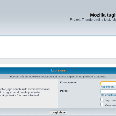
Mozilla tug
Firefoxi, Thunderbirdi ja teiste M
Logi sisse
Foorum nõuab, et oleksid registreeritud ja sisse logitud enne profiilide vaatamist.
Kasutajanimi:
Registreeru
hetke, aga annab sulle mitmeid võimalusi
Parool:
 kui registreerid, vaata ja nõustu
Ma unustasi
s järgimiseks foorumis olemisel.
Logi mind
Varja min