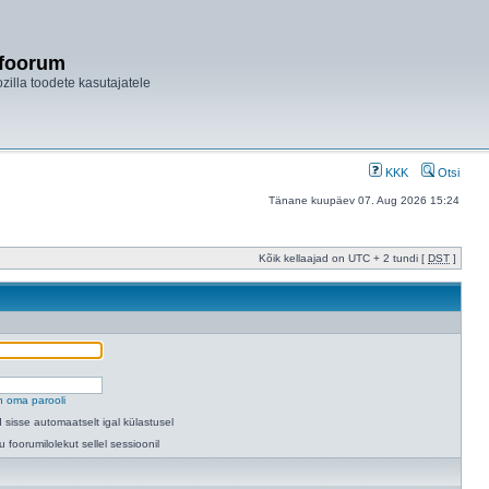
ifoorum
ozilla toodete kasutajatele
KKK
Otsi
Tänane kuupäev 07. Aug 2026 15:24
Kõik kellaajad on UTC + 2 tundi [
DST
]
n oma parooli
 sisse automaatselt igal külastusel
u foorumilolekut sellel sessioonil