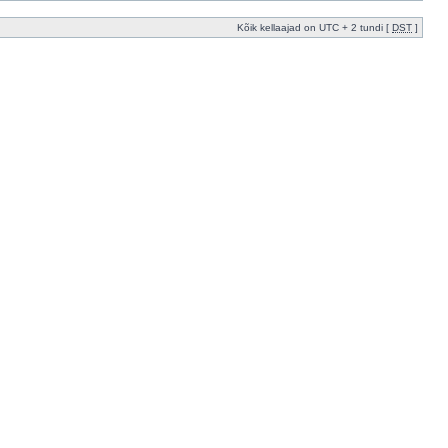
Kõik kellaajad on UTC + 2 tundi [
DST
]