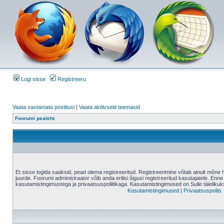
Logi sisse
Registreeru
Vaata vastamata postitusi
|
Vaata aktiivseid teemasid
Foorumi pealeht
Et sisse logida saaksid, pead olema registreeritud. Registreerimine võtab ainult mõne 
juurde. Foorumi administraator võib anda erilisi õigusi registreeritud kasutajatele. Enne
kasutamistingimustega ja privaatsuspoliitikaga. Kasutamistingimused on Sulle täielikuk
Kasutamistingimused
|
Privaatsuspoliis