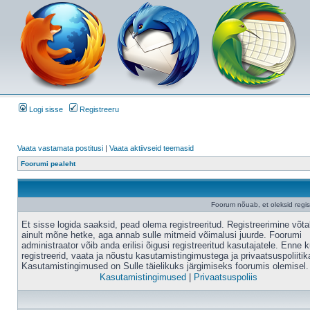
Logi sisse
Registreeru
Vaata vastamata postitusi
|
Vaata aktiivseid teemasid
Foorumi pealeht
Foorum nõuab, et oleksid registr
Et sisse logida saaksid, pead olema registreeritud. Registreerimine võt
ainult mõne hetke, aga annab sulle mitmeid võimalusi juurde. Foorumi
administraator võib anda erilisi õigusi registreeritud kasutajatele. Enne k
registreerid, vaata ja nõustu kasutamistingimustega ja privaatsuspoliitik
Kasutamistingimused on Sulle täielikuks järgimiseks foorumis olemisel.
Kasutamistingimused
|
Privaatsuspoliis