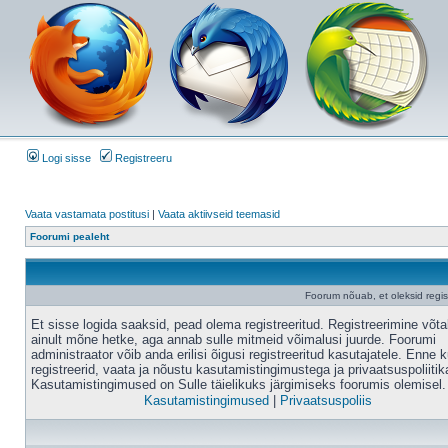
Logi sisse
Registreeru
Vaata vastamata postitusi
|
Vaata aktiivseid teemasid
Foorumi pealeht
Foorum nõuab, et oleksid registr
Et sisse logida saaksid, pead olema registreeritud. Registreerimine võt
ainult mõne hetke, aga annab sulle mitmeid võimalusi juurde. Foorumi
administraator võib anda erilisi õigusi registreeritud kasutajatele. Enne k
registreerid, vaata ja nõustu kasutamistingimustega ja privaatsuspoliitik
Kasutamistingimused on Sulle täielikuks järgimiseks foorumis olemisel.
Kasutamistingimused
|
Privaatsuspoliis