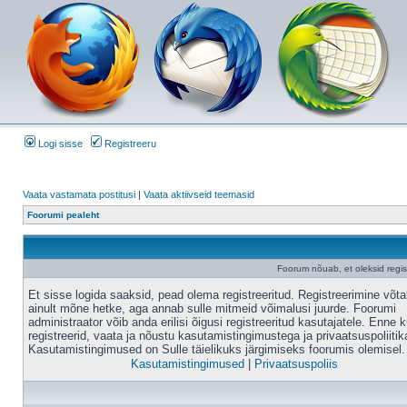
Logi sisse
Registreeru
Vaata vastamata postitusi
|
Vaata aktiivseid teemasid
Foorumi pealeht
Foorum nõuab, et oleksid registr
Et sisse logida saaksid, pead olema registreeritud. Registreerimine võt
ainult mõne hetke, aga annab sulle mitmeid võimalusi juurde. Foorumi
administraator võib anda erilisi õigusi registreeritud kasutajatele. Enne k
registreerid, vaata ja nõustu kasutamistingimustega ja privaatsuspoliitik
Kasutamistingimused on Sulle täielikuks järgimiseks foorumis olemisel.
Kasutamistingimused
|
Privaatsuspoliis