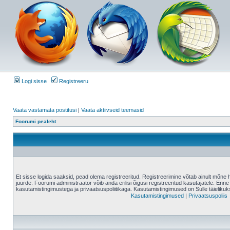
Logi sisse
Registreeru
Vaata vastamata postitusi
|
Vaata aktiivseid teemasid
Foorumi pealeht
Et sisse logida saaksid, pead olema registreeritud. Registreerimine võtab ainult mõne 
juurde. Foorumi administraator võib anda erilisi õigusi registreeritud kasutajatele. Enne
kasutamistingimustega ja privaatsuspoliitikaga. Kasutamistingimused on Sulle täielikuk
Kasutamistingimused
|
Privaatsuspoliis