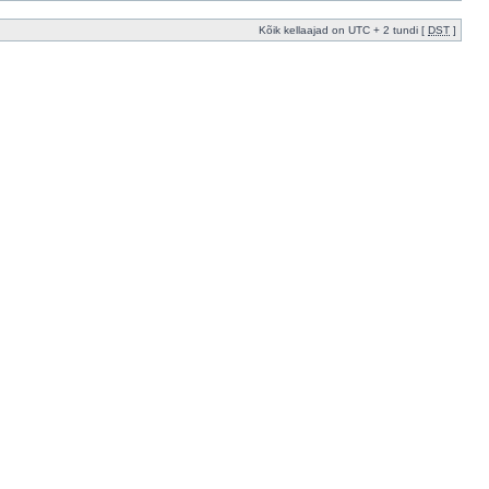
Kõik kellaajad on UTC + 2 tundi [
DST
]