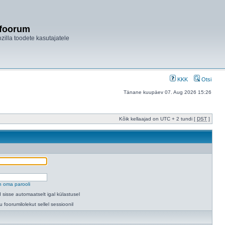
ifoorum
ozilla toodete kasutajatele
KKK
Otsi
Tänane kuupäev 07. Aug 2026 15:26
Kõik kellaajad on UTC + 2 tundi [
DST
]
n oma parooli
 sisse automaatselt igal külastusel
u foorumilolekut sellel sessioonil