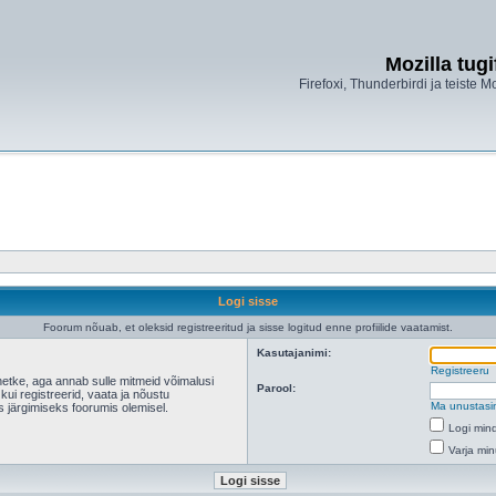
Mozilla tug
Firefoxi, Thunderbirdi ja teiste M
Logi sisse
Foorum nõuab, et oleksid registreeritud ja sisse logitud enne profiilide vaatamist.
Kasutajanimi:
Registreeru
hetke, aga annab sulle mitmeid võimalusi
Parool:
 kui registreerid, vaata ja nõustu
Ma unustasi
s järgimiseks foorumis olemisel.
Logi mind
Varja min