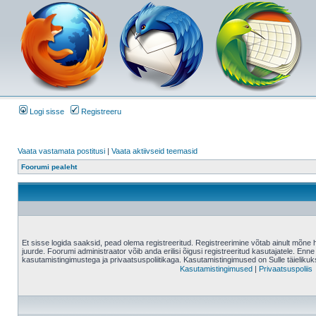
Logi sisse
Registreeru
Vaata vastamata postitusi
|
Vaata aktiivseid teemasid
Foorumi pealeht
Et sisse logida saaksid, pead olema registreeritud. Registreerimine võtab ainult mõne 
juurde. Foorumi administraator võib anda erilisi õigusi registreeritud kasutajatele. Enne
kasutamistingimustega ja privaatsuspoliitikaga. Kasutamistingimused on Sulle täielikuk
Kasutamistingimused
|
Privaatsuspoliis