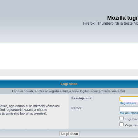
Mozilla tug
Firefoxi, Thunderbirdi ja teiste M
Logi sisse
Foorum nõuab, et oleksid registreeritud ja sisse logitud enne profiilide vaatamist.
Kasutajanimi:
Registreeru
hetke, aga annab sulle mitmeid võimalusi
Parool:
 kui registreerid, vaata ja nõustu
Ma unustasi
s järgimiseks foorumis olemisel.
Logi mind
Varja min