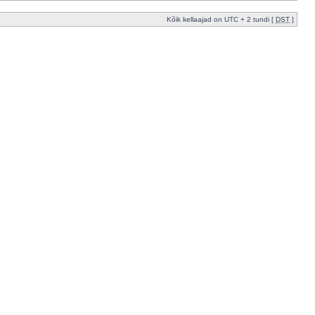
Kõik kellaajad on UTC + 2 tundi [
DST
]