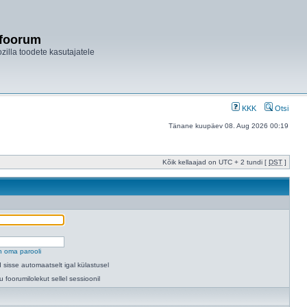
ifoorum
ozilla toodete kasutajatele
KKK
Otsi
Tänane kuupäev 08. Aug 2026 00:19
Kõik kellaajad on UTC + 2 tundi [
DST
]
n oma parooli
 sisse automaatselt igal külastusel
u foorumilolekut sellel sessioonil