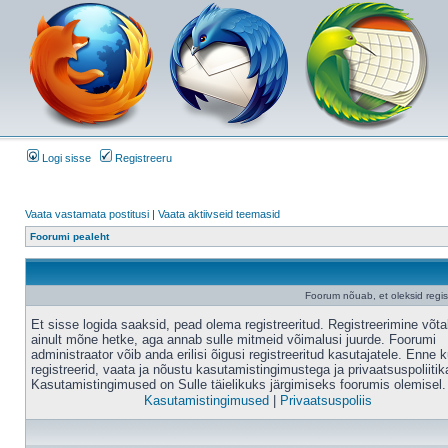
Logi sisse
Registreeru
Vaata vastamata postitusi
|
Vaata aktiivseid teemasid
Foorumi pealeht
Foorum nõuab, et oleksid registr
Et sisse logida saaksid, pead olema registreeritud. Registreerimine võt
ainult mõne hetke, aga annab sulle mitmeid võimalusi juurde. Foorumi
administraator võib anda erilisi õigusi registreeritud kasutajatele. Enne k
registreerid, vaata ja nõustu kasutamistingimustega ja privaatsuspoliitik
Kasutamistingimused on Sulle täielikuks järgimiseks foorumis olemisel.
Kasutamistingimused
|
Privaatsuspoliis