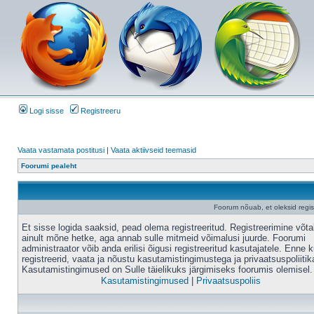
Logi sisse
Registreeru
Vaata vastamata postitusi
|
Vaata aktiivseid teemasid
Foorumi pealeht
Foorum nõuab, et oleksid registr
Et sisse logida saaksid, pead olema registreeritud. Registreerimine võt
ainult mõne hetke, aga annab sulle mitmeid võimalusi juurde. Foorumi
administraator võib anda erilisi õigusi registreeritud kasutajatele. Enne k
registreerid, vaata ja nõustu kasutamistingimustega ja privaatsuspoliitik
Kasutamistingimused on Sulle täielikuks järgimiseks foorumis olemisel.
Kasutamistingimused
|
Privaatsuspoliis