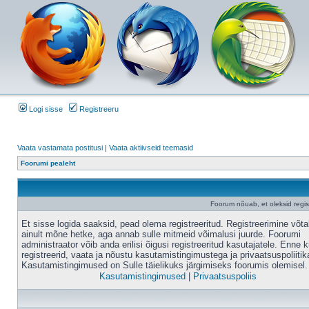
Logi sisse
Registreeru
Vaata vastamata postitusi
|
Vaata aktiivseid teemasid
Foorumi pealeht
Foorum nõuab, et oleksid registr
Et sisse logida saaksid, pead olema registreeritud. Registreerimine võt
ainult mõne hetke, aga annab sulle mitmeid võimalusi juurde. Foorumi
administraator võib anda erilisi õigusi registreeritud kasutajatele. Enne k
registreerid, vaata ja nõustu kasutamistingimustega ja privaatsuspoliitik
Kasutamistingimused on Sulle täielikuks järgimiseks foorumis olemisel.
Kasutamistingimused
|
Privaatsuspoliis