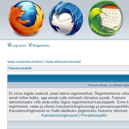
Logi sisse
Registreeru
Vaata vastamata postitusi
|
Vaata aktiivseid teemasid
Foorumi pealeht
Foorum nõuab, et oleksid registr
Et sisse logida saaksid, pead olema registreeritud. Registreerimine võt
ainult mõne hetke, aga annab sulle mitmeid võimalusi juurde. Foorumi
administraator võib anda erilisi õigusi registreeritud kasutajatele. Enne k
registreerid, vaata ja nõustu kasutamistingimustega ja privaatsuspoliitik
Kasutamistingimused on Sulle täielikuks järgimiseks foorumis olemisel.
Kasutamistingimused
|
Privaatsuspoliis