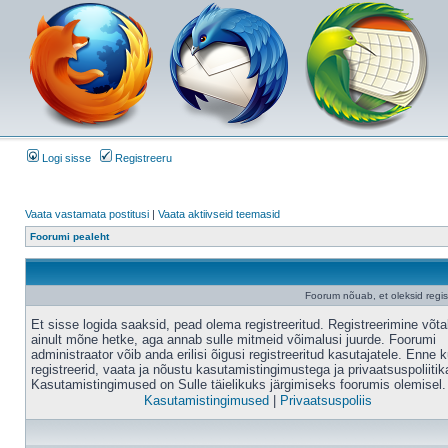
Logi sisse
Registreeru
Vaata vastamata postitusi
|
Vaata aktiivseid teemasid
Foorumi pealeht
Foorum nõuab, et oleksid registr
Et sisse logida saaksid, pead olema registreeritud. Registreerimine võt
ainult mõne hetke, aga annab sulle mitmeid võimalusi juurde. Foorumi
administraator võib anda erilisi õigusi registreeritud kasutajatele. Enne k
registreerid, vaata ja nõustu kasutamistingimustega ja privaatsuspoliitik
Kasutamistingimused on Sulle täielikuks järgimiseks foorumis olemisel.
Kasutamistingimused
|
Privaatsuspoliis