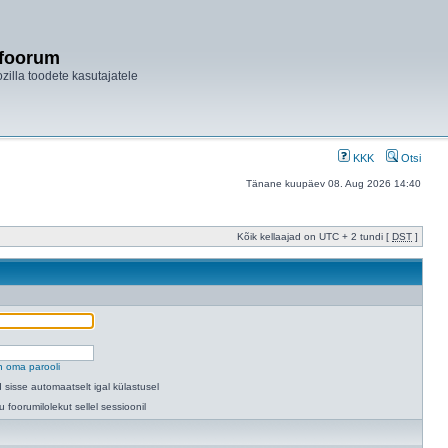
ifoorum
ozilla toodete kasutajatele
KKK
Otsi
Tänane kuupäev 08. Aug 2026 14:40
Kõik kellaajad on UTC + 2 tundi [
DST
]
n oma parooli
 sisse automaatselt igal külastusel
u foorumilolekut sellel sessioonil