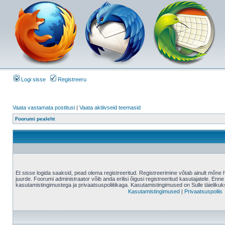
Logi sisse
Registreeru
Vaata vastamata postitusi
|
Vaata aktiivseid teemasid
Foorumi pealeht
Et sisse logida saaksid, pead olema registreeritud. Registreerimine võtab ainult mõne 
juurde. Foorumi administraator võib anda erilisi õigusi registreeritud kasutajatele. Enne
kasutamistingimustega ja privaatsuspoliitikaga. Kasutamistingimused on Sulle täielikuk
Kasutamistingimused
|
Privaatsuspoliis