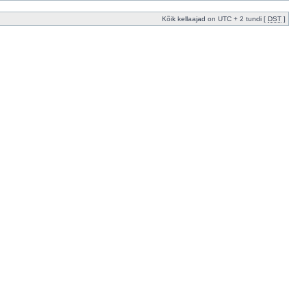
Kõik kellaajad on UTC + 2 tundi [
DST
]