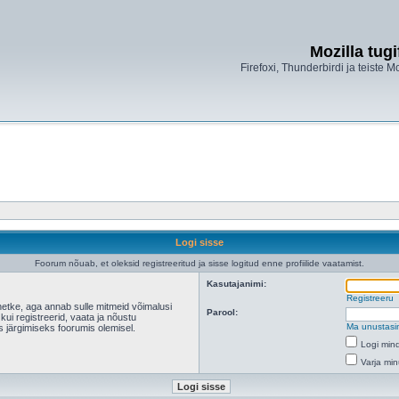
Mozilla tug
Firefoxi, Thunderbirdi ja teiste M
Logi sisse
Foorum nõuab, et oleksid registreeritud ja sisse logitud enne profiilide vaatamist.
Kasutajanimi:
Registreeru
hetke, aga annab sulle mitmeid võimalusi
Parool:
 kui registreerid, vaata ja nõustu
Ma unustasi
s järgimiseks foorumis olemisel.
Logi mind
Varja min