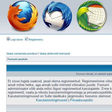
Logi sisse
Registreeru
Vaata vastamata postitusi
|
Vaata aktiivseid teemasid
Foorumi pealeht
Foorum nõuab, et oleksid registr
Et sisse logida saaksid, pead olema registreeritud. Registreerimine võt
ainult mõne hetke, aga annab sulle mitmeid võimalusi juurde. Foorumi
administraator võib anda erilisi õigusi registreeritud kasutajatele. Enne k
registreerid, vaata ja nõustu kasutamistingimustega ja privaatsuspoliitik
Kasutamistingimused on Sulle täielikuks järgimiseks foorumis olemisel.
Kasutamistingimused
|
Privaatsuspoliis