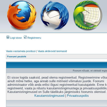
Logi sisse
Registreeru
Vaata vastamata postitusi
|
Vaata aktiivseid teemasid
Foorumi pealeht
Foorum nõuab, et oleksid registr
Et sisse logida saaksid, pead olema registreeritud. Registreerimine võt
ainult mõne hetke, aga annab sulle mitmeid võimalusi juurde. Foorumi
administraator võib anda erilisi õigusi registreeritud kasutajatele. Enne k
registreerid, vaata ja nõustu kasutamistingimustega ja privaatsuspoliitik
Kasutamistingimused on Sulle täielikuks järgimiseks foorumis olemisel.
Kasutamistingimused
|
Privaatsuspoliis