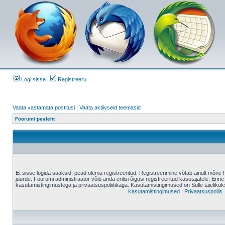
Logi sisse
Registreeru
Vaata vastamata postitusi
|
Vaata aktiivseid teemasid
Foorumi pealeht
Et sisse logida saaksid, pead olema registreeritud. Registreerimine võtab ainult mõne 
juurde. Foorumi administraator võib anda erilisi õigusi registreeritud kasutajatele. Enne
kasutamistingimustega ja privaatsuspoliitikaga. Kasutamistingimused on Sulle täielikuk
Kasutamistingimused
|
Privaatsuspoliis