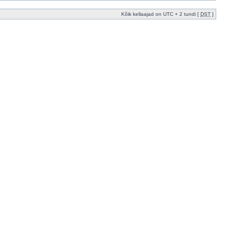
Kõik kellaajad on UTC + 2 tundi [
DST
]