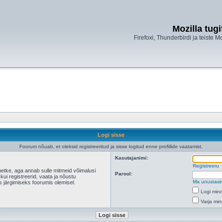
Mozilla tug
Firefoxi, Thunderbirdi ja teiste M
Logi sisse
Foorum nõuab, et oleksid registreeritud ja sisse logitud enne profiilide vaatamist.
Kasutajanimi:
Registreeru
hetke, aga annab sulle mitmeid võimalusi
Parool:
 kui registreerid, vaata ja nõustu
Ma unustasi
s järgimiseks foorumis olemisel.
Logi mind
Varja min