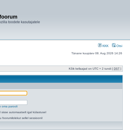
ifoorum
ozilla toodete kasutajatele
KKK
Otsi
Tänane kuupäev 08. Aug 2026 14:26
Kõik kellaajad on UTC + 2 tundi [
DST
]
n oma parooli
 sisse automaatselt igal külastusel
u foorumilolekut sellel sessioonil