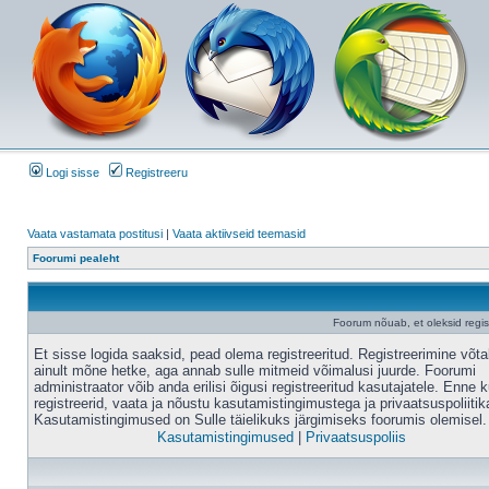
Logi sisse
Registreeru
Vaata vastamata postitusi
|
Vaata aktiivseid teemasid
Foorumi pealeht
Foorum nõuab, et oleksid registr
Et sisse logida saaksid, pead olema registreeritud. Registreerimine võt
ainult mõne hetke, aga annab sulle mitmeid võimalusi juurde. Foorumi
administraator võib anda erilisi õigusi registreeritud kasutajatele. Enne k
registreerid, vaata ja nõustu kasutamistingimustega ja privaatsuspoliitik
Kasutamistingimused on Sulle täielikuks järgimiseks foorumis olemisel.
Kasutamistingimused
|
Privaatsuspoliis