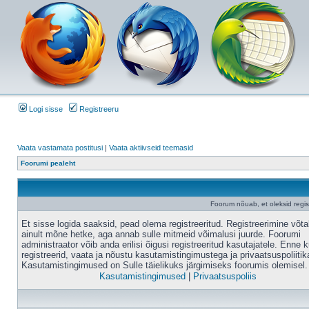
Logi sisse
Registreeru
Vaata vastamata postitusi
|
Vaata aktiivseid teemasid
Foorumi pealeht
Foorum nõuab, et oleksid registr
Et sisse logida saaksid, pead olema registreeritud. Registreerimine võt
ainult mõne hetke, aga annab sulle mitmeid võimalusi juurde. Foorumi
administraator võib anda erilisi õigusi registreeritud kasutajatele. Enne k
registreerid, vaata ja nõustu kasutamistingimustega ja privaatsuspoliitik
Kasutamistingimused on Sulle täielikuks järgimiseks foorumis olemisel.
Kasutamistingimused
|
Privaatsuspoliis