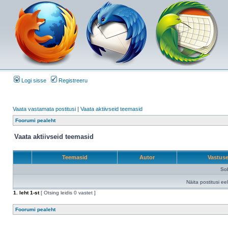
Logi sisse
Registreeru
Vaata vastamata postitusi
|
Vaata aktiivseid teemasid
Foorumi pealeht
Vaata aktiivseid teemasid
Teemasid
Autor
Vastus
Sob
Näita postitusi ee
1
. leht
1
-st
[ Otsing leidis 0 vastet ]
Foorumi pealeht