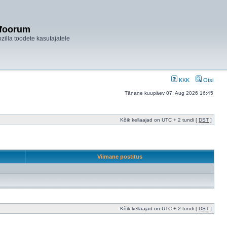
ifoorum
ozilla toodete kasutajatele
KKK
Otsi
Tänane kuupäev 07. Aug 2026 16:45
Kõik kellaajad on UTC + 2 tundi [
DST
]
Viimane postitus
Kõik kellaajad on UTC + 2 tundi [
DST
]