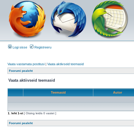
Logi sisse
Registreeru
Vaata vastamata postitusi
|
Vaata aktiivseid teemasid
Foorumi pealeht
Vaata aktiivseid teemasid
Teemasid
Autor
1
. leht
1
-st
[ Otsing leidis 0 vastet ]
Foorumi pealeht