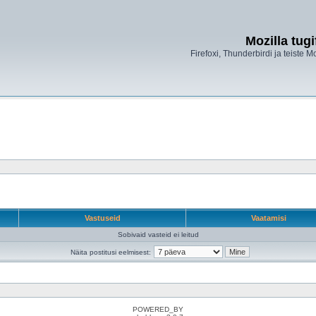
Mozilla tug
Firefoxi, Thunderbirdi ja teiste M
Vastuseid
Vaatamisi
Sobivaid vasteid ei leitud
Näita postitusi eelmisest:
POWERED_BY