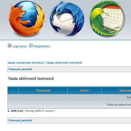
Logi sisse
Registreeru
Vaata vastamata postitusi
|
Vaata aktiivseid teemasid
Foorumi pealeht
Vaata aktiivseid teemasid
Teemasid
Autor
Vastus
Sob
Näita postitusi ee
1
. leht
1
-st
[ Otsing leidis 0 vastet ]
Foorumi pealeht