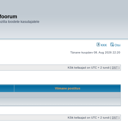
ifoorum
ozilla toodete kasutajatele
KKK
Otsi
Tänane kuupäev 08. Aug 2026 22:20
Kõik kellaajad on UTC + 2 tundi [
DST
]
Viimane postitus
Kõik kellaajad on UTC + 2 tundi [
DST
]