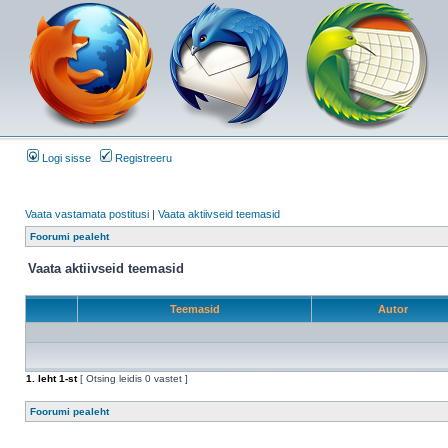
Logi sisse
Registreeru
Vaata vastamata postitusi
|
Vaata aktiivseid teemasid
Foorumi pealeht
Vaata aktiivseid teemasid
Teemasid
Autor
1
. leht
1
-st
[ Otsing leidis 0 vastet ]
Foorumi pealeht