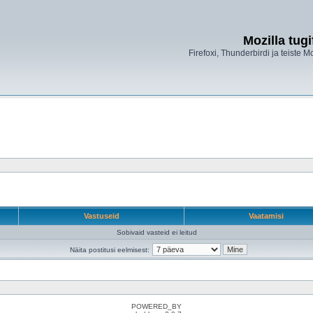
Mozilla tug
Firefoxi, Thunderbirdi ja teiste M
Vastuseid
Vaatamisi
Sobivaid vasteid ei leitud
Näita postitusi eelmisest:
POWERED_BY