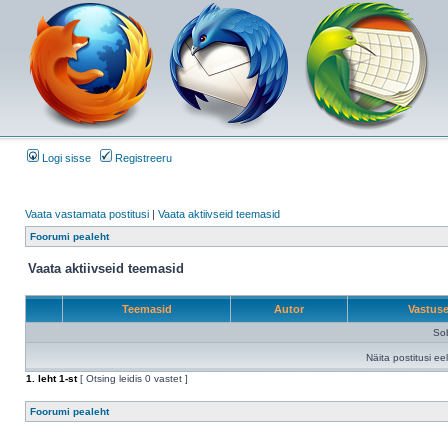
Logi sisse
Registreeru
Vaata vastamata postitusi
|
Vaata aktiivseid teemasid
Foorumi pealeht
Vaata aktiivseid teemasid
Teemasid
Autor
Vastus
Sob
Näita postitusi ee
1
. leht
1
-st
[ Otsing leidis 0 vastet ]
Foorumi pealeht