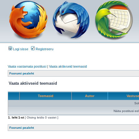
Logi sisse
Registreeru
Vaata vastamata postitusi
|
Vaata aktiivseid teemasid
Foorumi pealeht
Vaata aktiivseid teemasid
Teemasid
Autor
Vastus
Sob
Näita postitusi ee
1
. leht
1
-st
[ Otsing leidis 0 vastet ]
Foorumi pealeht