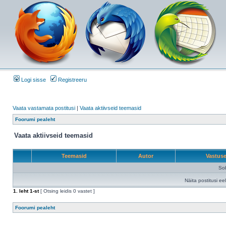
Logi sisse
Registreeru
Vaata vastamata postitusi
|
Vaata aktiivseid teemasid
Foorumi pealeht
Vaata aktiivseid teemasid
Teemasid
Autor
Vastus
Sob
Näita postitusi ee
1
. leht
1
-st
[ Otsing leidis 0 vastet ]
Foorumi pealeht