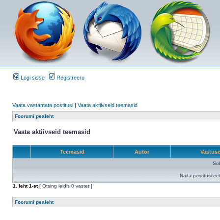
Logi sisse
Registreeru
Vaata vastamata postitusi
|
Vaata aktiivseid teemasid
Foorumi pealeht
Vaata aktiivseid teemasid
Teemasid
Autor
Vastus
Sob
Näita postitusi ee
1
. leht
1
-st
[ Otsing leidis 0 vastet ]
Foorumi pealeht