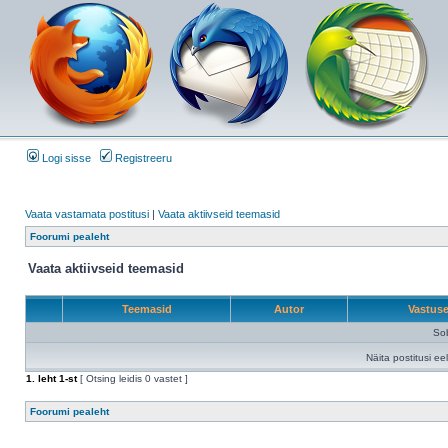
Logi sisse
Registreeru
Vaata vastamata postitusi
|
Vaata aktiivseid teemasid
Foorumi pealeht
Vaata aktiivseid teemasid
Teemasid
Autor
Vastus
Sob
Näita postitusi ee
1
. leht
1
-st
[ Otsing leidis 0 vastet ]
Foorumi pealeht