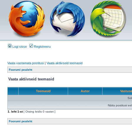
Logi sisse
Registreeru
Vaata vastamata postitusi
|
Vaata aktiivseid teemasid
Foorumi pealeht
Vaata aktiivseid teemasid
Teemasid
Autor
Vastus
Sob
Näita postitusi ee
1
. leht
1
-st
[ Otsing leidis 0 vastet ]
Foorumi pealeht