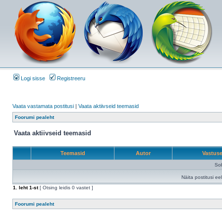
Logi sisse
Registreeru
Vaata vastamata postitusi
|
Vaata aktiivseid teemasid
Foorumi pealeht
Vaata aktiivseid teemasid
Teemasid
Autor
Vastus
Sob
Näita postitusi ee
1
. leht
1
-st
[ Otsing leidis 0 vastet ]
Foorumi pealeht