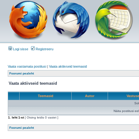
Logi sisse
Registreeru
Vaata vastamata postitusi
|
Vaata aktiivseid teemasid
Foorumi pealeht
Vaata aktiivseid teemasid
Teemasid
Autor
Vastus
Sob
Näita postitusi ee
1
. leht
1
-st
[ Otsing leidis 0 vastet ]
Foorumi pealeht