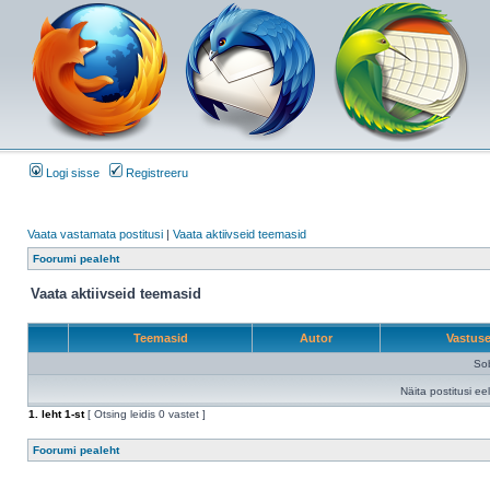
Logi sisse
Registreeru
Vaata vastamata postitusi
|
Vaata aktiivseid teemasid
Foorumi pealeht
Vaata aktiivseid teemasid
Teemasid
Autor
Vastus
Sob
Näita postitusi ee
1
. leht
1
-st
[ Otsing leidis 0 vastet ]
Foorumi pealeht