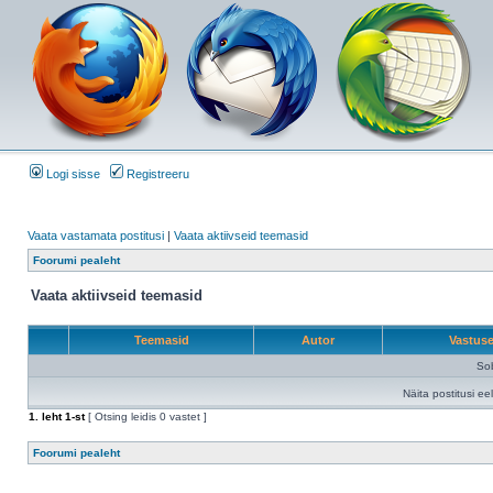
Logi sisse
Registreeru
Vaata vastamata postitusi
|
Vaata aktiivseid teemasid
Foorumi pealeht
Vaata aktiivseid teemasid
Teemasid
Autor
Vastus
Sob
Näita postitusi ee
1
. leht
1
-st
[ Otsing leidis 0 vastet ]
Foorumi pealeht