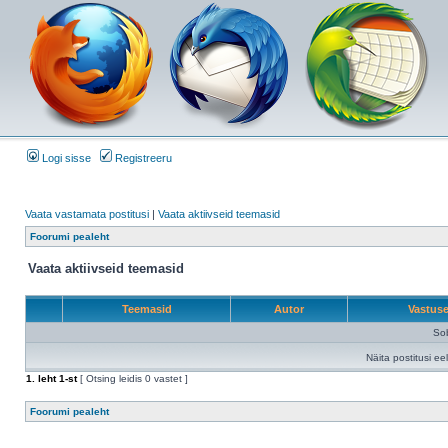
Logi sisse
Registreeru
Vaata vastamata postitusi
|
Vaata aktiivseid teemasid
Foorumi pealeht
Vaata aktiivseid teemasid
Teemasid
Autor
Vastus
Sob
Näita postitusi ee
1
. leht
1
-st
[ Otsing leidis 0 vastet ]
Foorumi pealeht