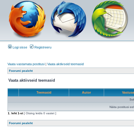
Logi sisse
Registreeru
Vaata vastamata postitusi
|
Vaata aktiivseid teemasid
Foorumi pealeht
Vaata aktiivseid teemasid
Teemasid
Autor
Vastus
Sob
Näita postitusi ee
1
. leht
1
-st
[ Otsing leidis 0 vastet ]
Foorumi pealeht