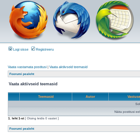
Logi sisse
Registreeru
Vaata vastamata postitusi
|
Vaata aktiivseid teemasid
Foorumi pealeht
Vaata aktiivseid teemasid
Teemasid
Autor
Vastus
Sob
Näita postitusi ee
1
. leht
1
-st
[ Otsing leidis 0 vastet ]
Foorumi pealeht