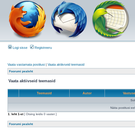
Logi sisse
Registreeru
Vaata vastamata postitusi
|
Vaata aktiivseid teemasid
Foorumi pealeht
Vaata aktiivseid teemasid
Teemasid
Autor
Vastus
Sob
Näita postitusi ee
1
. leht
1
-st
[ Otsing leidis 0 vastet ]
Foorumi pealeht