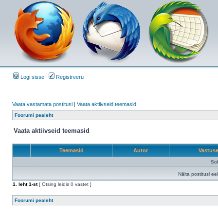
Logi sisse
Registreeru
Vaata vastamata postitusi
|
Vaata aktiivseid teemasid
Foorumi pealeht
Vaata aktiivseid teemasid
Teemasid
Autor
Vastus
Sob
Näita postitusi ee
1
. leht
1
-st
[ Otsing leidis 0 vastet ]
Foorumi pealeht