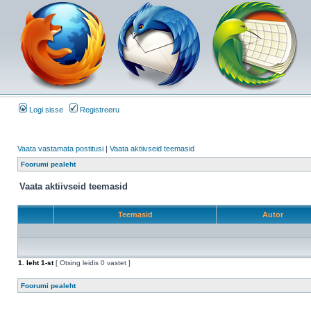
Logi sisse
Registreeru
Vaata vastamata postitusi
|
Vaata aktiivseid teemasid
Foorumi pealeht
Vaata aktiivseid teemasid
Teemasid
Autor
1
. leht
1
-st
[ Otsing leidis 0 vastet ]
Foorumi pealeht