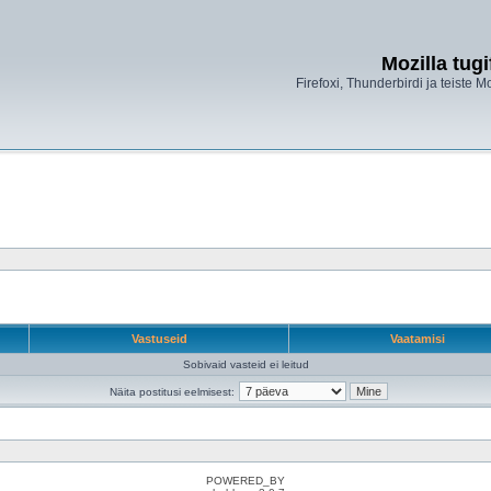
Mozilla tug
Firefoxi, Thunderbirdi ja teiste M
Vastuseid
Vaatamisi
Sobivaid vasteid ei leitud
Näita postitusi eelmisest:
POWERED_BY