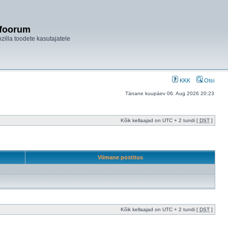
ifoorum
ozilla toodete kasutajatele
KKK
Otsi
Tänane kuupäev 06. Aug 2026 20:23
Kõik kellaajad on UTC + 2 tundi [
DST
]
Viimane postitus
Kõik kellaajad on UTC + 2 tundi [
DST
]