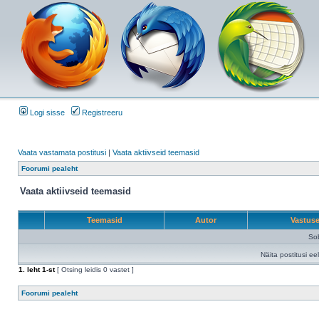
Logi sisse
Registreeru
Vaata vastamata postitusi
|
Vaata aktiivseid teemasid
Foorumi pealeht
Vaata aktiivseid teemasid
Teemasid
Autor
Vastus
Sob
Näita postitusi ee
1
. leht
1
-st
[ Otsing leidis 0 vastet ]
Foorumi pealeht