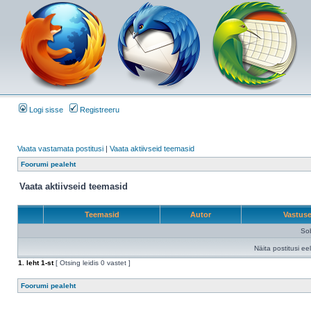
Logi sisse
Registreeru
Vaata vastamata postitusi
|
Vaata aktiivseid teemasid
Foorumi pealeht
Vaata aktiivseid teemasid
Teemasid
Autor
Vastus
Sob
Näita postitusi ee
1
. leht
1
-st
[ Otsing leidis 0 vastet ]
Foorumi pealeht