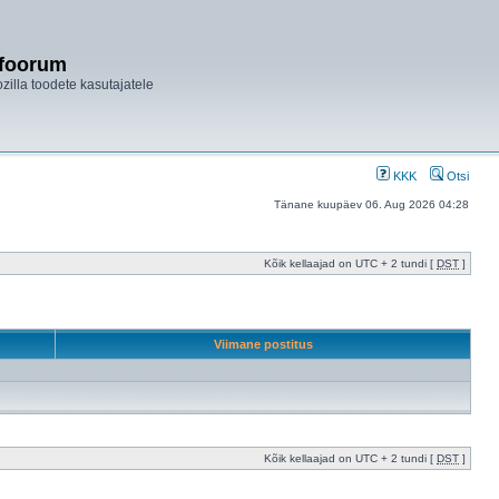
ifoorum
ozilla toodete kasutajatele
KKK
Otsi
Tänane kuupäev 06. Aug 2026 04:28
Kõik kellaajad on UTC + 2 tundi [
DST
]
Viimane postitus
Kõik kellaajad on UTC + 2 tundi [
DST
]