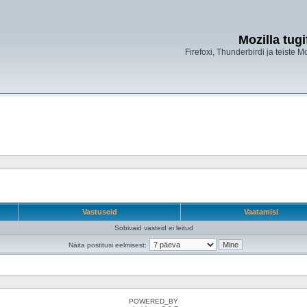
Mozilla tug
Firefoxi, Thunderbirdi ja teiste M
Vastuseid
Vaatamisi
Sobivaid vasteid ei leitud
Näita postitusi eelmisest:
POWERED_BY