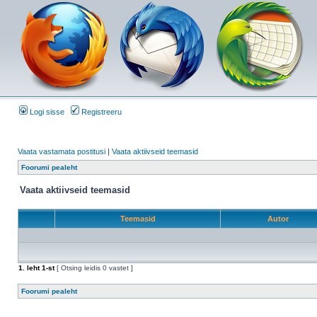
Logi sisse
Registreeru
Vaata vastamata postitusi
|
Vaata aktiivseid teemasid
Foorumi pealeht
Vaata aktiivseid teemasid
Teemasid
Autor
1
. leht
1
-st
[ Otsing leidis 0 vastet ]
Foorumi pealeht