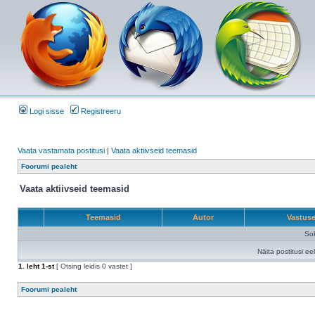
Logi sisse
Registreeru
Vaata vastamata postitusi
|
Vaata aktiivseid teemasid
Foorumi pealeht
Vaata aktiivseid teemasid
Teemasid
Autor
Vastus
Sob
Näita postitusi ee
1
. leht
1
-st
[ Otsing leidis 0 vastet ]
Foorumi pealeht