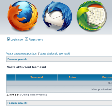
Logi sisse
Registreeru
Vaata vastamata postitusi
|
Vaata aktiivseid teemasid
Foorumi pealeht
Vaata aktiivseid teemasid
Teemasid
Autor
Vastus
Sob
Näita postitusi ee
1
. leht
1
-st
[ Otsing leidis 0 vastet ]
Foorumi pealeht