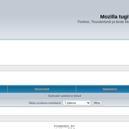
Mozilla tug
Firefoxi, Thunderbirdi ja teiste M
Vastuseid
Vaatamisi
Sobivaid vasteid ei leitud
Näita postitusi eelmisest:
POWERED_BY