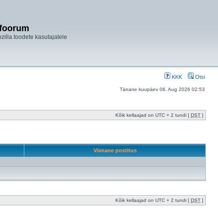
ifoorum
ozilla toodete kasutajatele
KKK
Otsi
Tänane kuupäev 06. Aug 2026 02:53
Kõik kellaajad on UTC + 2 tundi [
DST
]
Viimane postitus
Kõik kellaajad on UTC + 2 tundi [
DST
]