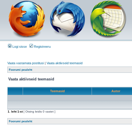
Logi sisse
Registreeru
Vaata vastamata postitusi
|
Vaata aktiivseid teemasid
Foorumi pealeht
Vaata aktiivseid teemasid
Teemasid
Autor
1
. leht
1
-st
[ Otsing leidis 0 vastet ]
Foorumi pealeht